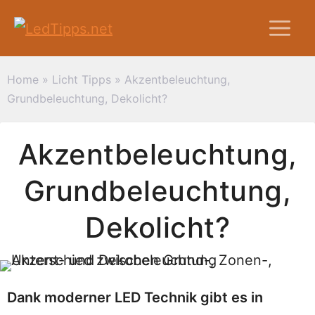
Zum
M
Inhalt
springen
Home
»
Licht Tipps
»
Akzentbeleuchtung,
Grundbeleuchtung, Dekolicht?
Akzentbeleuchtung,
Grundbeleuchtung,
Dekolicht?
Dank moderner LED Technik gibt es in