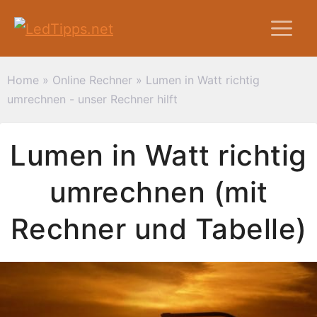
Zum
M
Inhalt
springen
Home
»
Online Rechner
»
Lumen in Watt richtig
umrechnen - unser Rechner hilft
Lumen in Watt richtig
umrechnen (mit
Rechner und Tabelle)