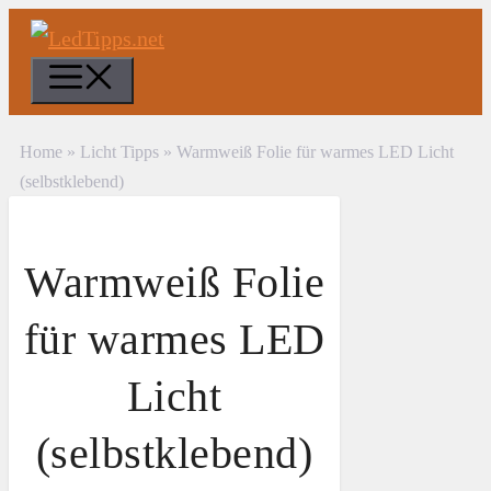
Zum
Inhalt
Menü
springen
Home
»
Licht Tipps
»
Warmweiß Folie für warmes LED Licht
(selbstklebend)
Warmweiß Folie
für warmes LED
Licht
(selbstklebend)