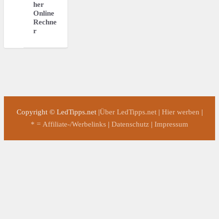
her
Online
Rechne
r
Copyright © LedTipps.net |
Über LedTipps.net
|
Hier werben
|
* = Affiliate-/Werbelinks
|
Datenschutz
|
Impressum