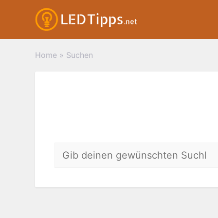
Zum
Inhalt
springen
Home
»
Suchen
Suchen