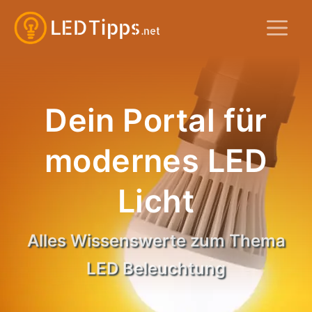
Zum
M
Inhalt
springen
Dein Portal für
modernes LED
Licht
Alles Wissenswerte zum Thema
LED Beleuchtung