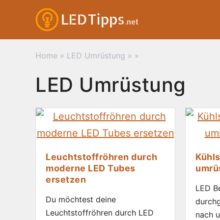
Zum
Inhalt
springen
Home
»
LED Umrüstung
»
»
LED Umrüstung
Leuchtstoffröhren durch
Kühl
moderne LED Tubes
umrüs
ersetzen
LED Be
Du möchtest deine
durch
Leuchtstoffröhren durch LED
nach u