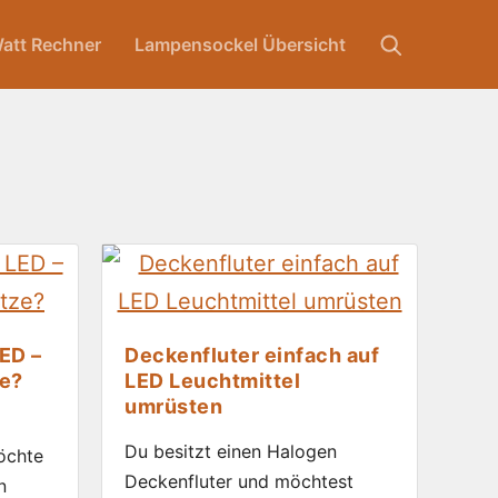
att Rechner
Lampensockel Übersicht
ED –
Deckenfluter einfach auf
ze?
LED Leuchtmittel
umrüsten
Du besitzt einen Halogen
öchte
Deckenfluter und möchtest
n