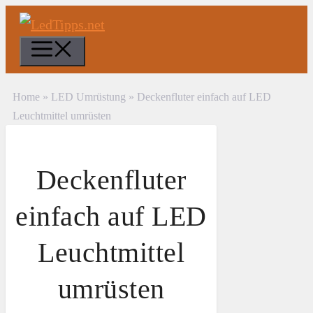
Zum
Inhalt
Menü
springen
Home
»
LED Umrüstung
»
Deckenfluter einfach auf LED
Leuchtmittel umrüsten
Deckenfluter
einfach auf LED
Leuchtmittel
umrüsten