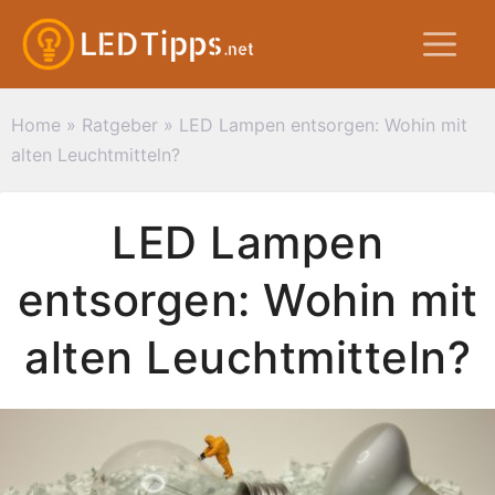
Zum
M
Inhalt
springen
Home
»
Ratgeber
»
LED Lampen entsorgen: Wohin mit
alten Leuchtmitteln?
LED Lampen
entsorgen: Wohin mit
alten Leuchtmitteln?