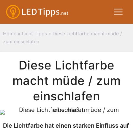
Zum
M
Inhalt
springen
Home
»
Licht Tipps
»
Diese Lichtfarbe macht müde /
zum einschlafen
Diese Lichtfarbe
macht müde / zum
einschlafen
Die Lichtfarbe hat einen starken Einfluss auf