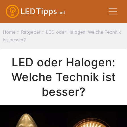
Zum
M
Inhalt
springen
Home
»
Ratgeber
»
LED oder Halogen: Welche Technik
ist besser?
LED oder Halogen:
Welche Technik ist
besser?