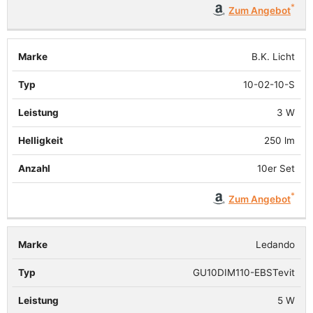
Zum Angebot
B.K. Licht
10-02-10-S
3 W
250 lm
10er Set
Zum Angebot
Ledando
GU10DIM110-EBSTevit
5 W