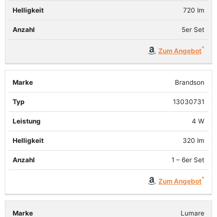
720 lm
5er Set
Zum Angebot
Brandson
13030731
4 W
320 lm
1 – 6er Set
Zum Angebot
Lumare