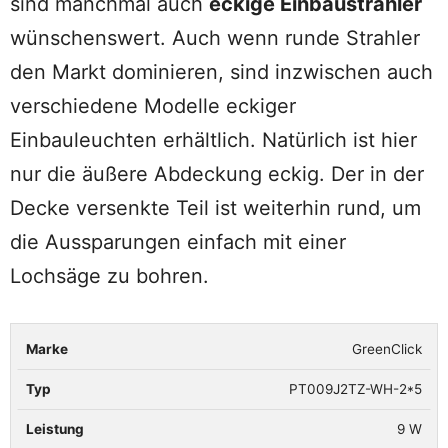
sind manchmal auch
eckige Einbaustrahler
wünschenswert. Auch wenn runde Strahler
den Markt dominieren, sind inzwischen auch
verschiedene Modelle eckiger
Einbauleuchten erhältlich. Natürlich ist hier
nur die äußere Abdeckung eckig. Der in der
Decke versenkte Teil ist weiterhin rund, um
die Aussparungen einfach mit einer
Lochsäge zu bohren.
GreenClick
Marke
Typ
Leistung
Helligkeit
Anzahl
PT009J2TZ-WH-2*5
9 W