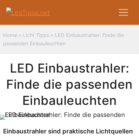
Zum
M
Inhalt
springen
Home
»
Licht Tipps
»
LED Einbaustrahler: Finde die
passenden Einbauleuchten
LED Einbaustrahler:
Finde die passenden
Einbauleuchten
Einbaustrahler sind praktische Lichtquellen