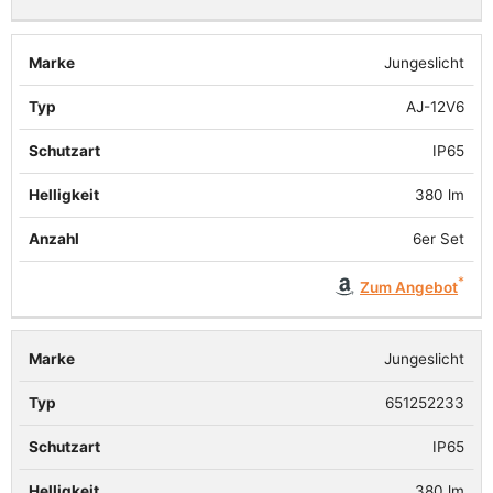
Jungeslicht
AJ-12V6
IP65
380 lm
6er Set
Zum Angebot
Jungeslicht
651252233
IP65
380 lm