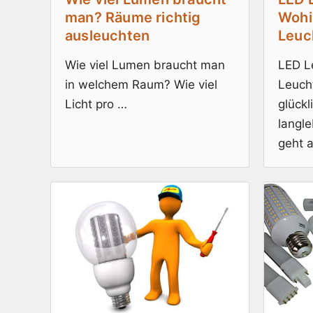
man? Räume richtig
Wohi
ausleuchten
Leuc
Wie viel Lumen braucht man
LED L
in welchem Raum? Wie viel
Leuch
Licht pro …
glückl
langl
geht 