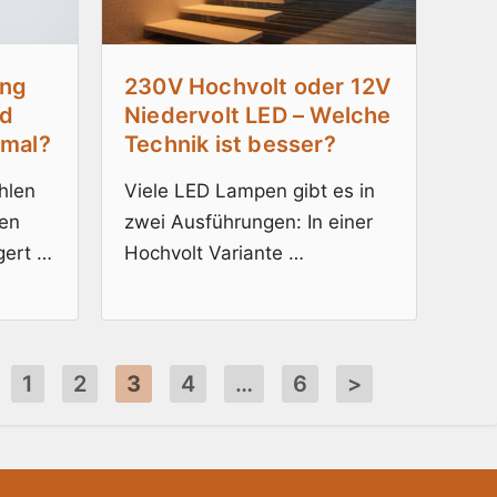
ung
230V Hochvolt oder 12V
nd
Niedervolt LED – Welche
rmal?
Technik ist besser?
hlen
Viele LED Lampen gibt es in
den
zwei Ausführungen: In einer
gert …
Hochvolt Variante …
1
2
3
4
…
6
>