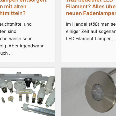
n mit alten
Filament? Alles übe
htmitteln?
neuen Fadenlampe
euchtmittel und
Im Handel stößt man se
ten sind
einiger Zeit auf sogena
icherweise sehr
LED Filament Lampen. 
ebig. Aber irgendwann
auch …