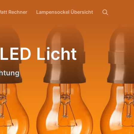
att Rechner
Lampensockel Übersicht
 LED Licht
htung