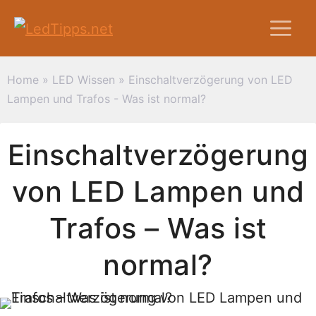
Zum
M
Inhalt
springen
Home
»
LED Wissen
»
Einschaltverzögerung von LED
Lampen und Trafos - Was ist normal?
Einschaltverzögerung
von LED Lampen und
Trafos – Was ist
normal?