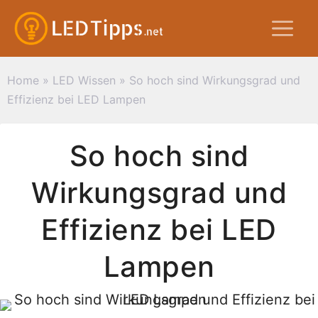
Zum
M
Inhalt
springen
Home
»
LED Wissen
»
So hoch sind Wirkungsgrad und
Effizienz bei LED Lampen
So hoch sind
Wirkungsgrad und
Effizienz bei LED
Lampen