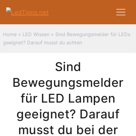
Zum
M
Inhalt
springen
Home
»
LED Wissen
»
Sind Bewegungsmelder für LEDs
geeignet? Darauf musst du achten
Sind
Bewegungsmelder
für LED Lampen
geeignet? Darauf
musst du bei der