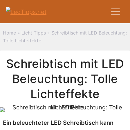
Zum
M
Inhalt
springen
Home
»
Licht Tipps
»
Schreibtisch mit LED Beleuchtung:
Tolle Lichteffekte
Schreibtisch mit LED
Beleuchtung: Tolle
Lichteffekte
Ein beleuchteter LED Schreibtisch kann