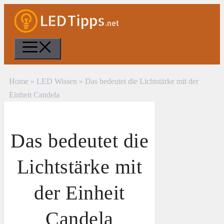
Zum
Inhalt
Menü
springen
Home
»
LED Wissen
»
Das bedeutet die Lichtstärke mit der
Einheit Candela
Das bedeutet die
Lichtstärke mit
der Einheit
Candela