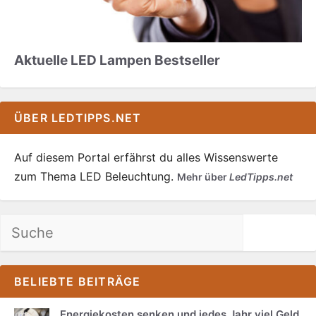
Aktuelle LED Lampen Bestseller
ÜBER LEDTIPPS.NET
Auf diesem Portal erfährst du alles Wissenswerte
zum Thema LED Beleuchtung.
Mehr über
LedTipps.net
Suchen
BELIEBTE BEITRÄGE
Energiekosten senken und jedes Jahr viel Geld