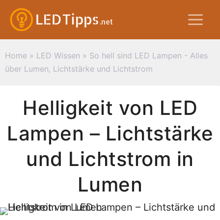
Zum
M
Inhalt
springen
Home
»
LED Wissen
»
So hell sind LED Lampen - Alles
über Lumen, Lichtstärke und Lichtstrom
Helligkeit von LED
Lampen – Lichtstärke
und Lichtstrom in
Lumen