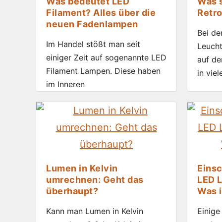
Was bedeutet LED
Was s
Filament? Alles über die
Retro
neuen Fadenlampen
Bei de
Im Handel stößt man seit
Leucht
einiger Zeit auf sogenannte LED
auf de
Filament Lampen. Diese haben
in viel
im Inneren
Lumen in Kelvin
Eins
umrechnen: Geht das
LED L
überhaupt?
Was i
Kann man Lumen in Kelvin
Einige