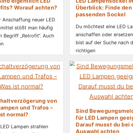
ind eigentlich LED
LED Lampensockel i
fits? Worauf achten?
Überblick: Finde den
passenden Sockel
r Anschaffung neuer LED
Du möchtest eine LED L
mittel stößt man häufig
anschaffen oder ersetze
n Begriff „Retrofit“. Auch
bist auf der Suche nach 
en
richtigen
chaltverzögerung von
ampen und Trafos –
Sind Bewegungsmel
st normal?
für LED Lampen geei
Darauf musst du bei 
 LED Lampen strahlen
Auswahl achten