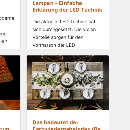
Lampen – Einfache
Erklärung der LED Technik
oderne
Die aktuelle LED Technik hat
sich durchgesetzt. Die vielen
ene
Vorteile sorgen für den
lt?
Vormarsch der LED
Das bedeutet der
 zum
Farbwiedergabeindex (Ra