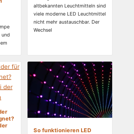
m
altbekannten Leuchtmitteln sind
viele moderne LED Leuchtmittel
nicht mehr austauschbar. Der
ampe
Wechsel
n und
dem
der
gnet?
der
So funktionieren LED