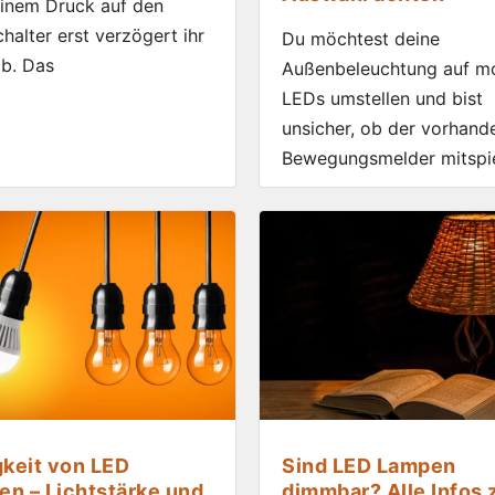
inem Druck auf den
chalter erst verzögert ihr
Du möchtest deine
ab. Das
Außenbeleuchtung auf m
LEDs umstellen und bist
unsicher, ob der vorhand
Bewegungsmelder mitspie
gkeit von LED
Sind LED Lampen
n – Lichtstärke und
dimmbar? Alle Infos