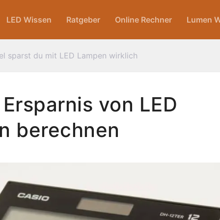
LED Wissen
Ratgeber
Online Rechner
Lumen W
el sparst du mit LED Lampen wirklich
 Ersparnis von LED
n berechnen