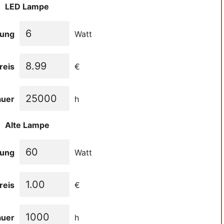
LED Lampe
tung
Watt
reis
€
auer
h
Alte Lampe
tung
Watt
reis
€
auer
h